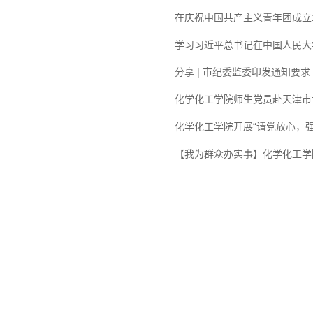
在庆祝中国共产主义青年团成立
学习习近平总书记在中国人民大
分享 | 市纪委监委印发通知要求
化学化工学院师生党员赴天津市博
化学化工学院开展“请党放心，强
【我为群众办实事】化学化工学
天津理工大学化学化工学院 地址：天津市西青区宾水西道391号天津理工大学19号教
电话：022-60214259 邮箱：ysh@tjut.edu.cn 邮编：300384