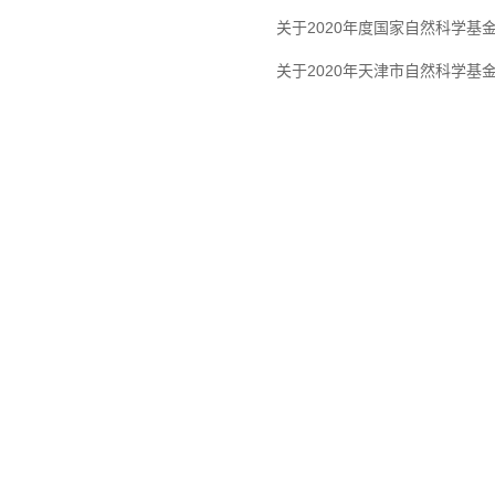
关于2020年度国家自然科学
关于2020年天津市自然科学基
天津理工大学化学化工学院 地址：天津市西青区宾水西道391号天津理工大学19号教
电话：022-60214259 邮箱：ysh@tjut.edu.cn 邮编：300384