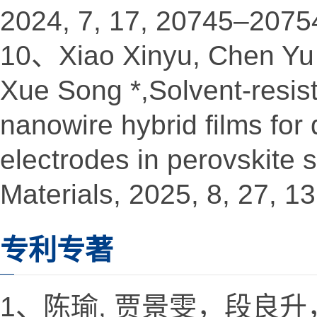
2024, 7, 17, 20745–2075
10、Xiao Xinyu, Chen Yu 
Xue Song *,Solvent-resist
nanowire hybrid films for
electrodes in perovskite 
Materials, 2025, 8, 27, 
专利专著
1、陈瑜, 贾景雯，段良