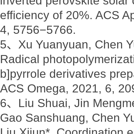
inverted perovskite solar
efficiency of 20%. ACS A
4, 5756−5766.
5、Xu Yuanyuan, Chen Yu
Radical photopolymerizati
b]pyrrole derivatives pre
ACS Omega, 2021, 6, 20
6、Liu Shuai, Jin Mengmen
Gao Sanshuang, Chen Yu
Liu Xijun*, Coordination 