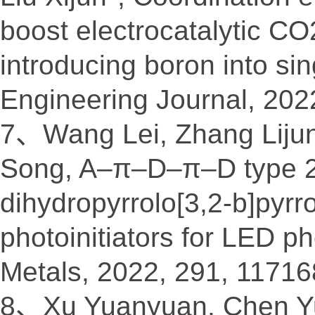
boost electrocatalytic C
introducing boron into si
Engineering Journal, 202
7、Wang Lei, Zhang Lijun
Song, A–π–D–π–D type 2,5
dihydropyrrolo[3,2-b]pyrro
photoinitiators for LED p
Metals, 2022, 291, 11716
8、Xu Yuanyuan, Chen Yu