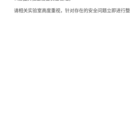
请相关实验室高度重视，针对存在的安全问题立即进行整
天津理工大学化学化工学院 地址：天津市西青区宾水西道391号天津理工大学19号教
电话：022-60214259 邮箱：ysh@tjut.edu.cn 邮编：300384